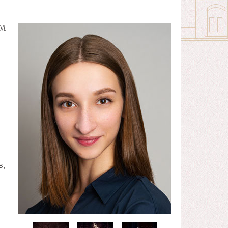
ТМ
в,