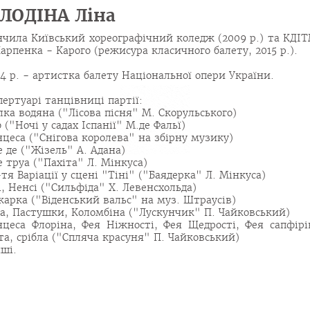
ЛОДІНА Ліна
нчила Київський хореографічний коледж (2009 р.) та КДІ
Карпенка - Карого (режисура класичного балету, 2015 р.).
14 р. - артистка балету Національної опери України.
пертуарі танцівниці партії:
лка водяна ("Лісова пісня" М. Скорульського)
 ("Ночі у садах Іспанії" М.де Фальї)
цеса ("Снігова королева" на збірну музику)
е де ("Жізель" А. Адана)
е труа ("Пахіта" Л. Мінкуса)
3-тя Варіації у сцені "Тіні" ("Баядерка" Л. Мінкуса)
, Ненсі ("Сильфіда" Х. Левенсхольда)
карка ("Віденський вальс" на муз. Штраусів)
а, Пастушки, Коломбіна ("Лускунчик" П. Чайковський)
цеса Флоріна, Фея Ніжності, Фея Щедрості, Фея сапфірі
та, срібла ("Спляча красуня" П. Чайковський)
нші.