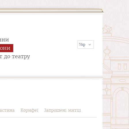
ини
сони
т до театру
астина
Корифеї
Запрошені митці