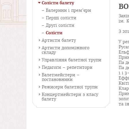
Солісти балету
ВО
Балерини і прем’єри
Закі
Перші солісти
ім. 
Другі солісти
З 20
Солісти
Артисти балету
У ре
Руса
Артисти допоміжного
Ельф
складу
Прин
Управління балетної трупи
Па д
Педагоги – репетитори
Па д
1 і 
Балетмейстери –
Еффі
постановники
Квіт
Режисери балетної трупи
Клар
Прин
Концертмейстери з класу
золо
балету
та і