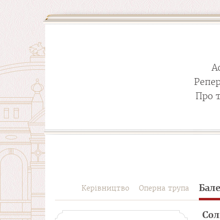
А
Репе
Про 
Бал
Керівництво
Оперна трупа
Сол