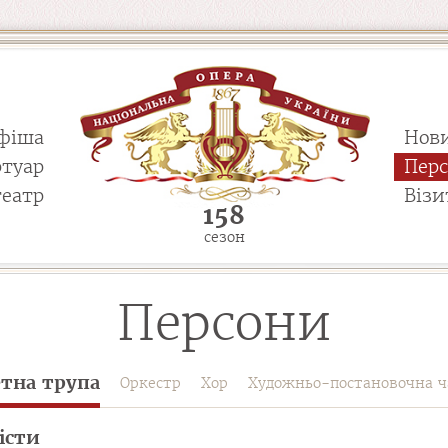
фіша
Нов
ртуар
Пер
театр
Візи
158
сезон
Персони
етна трупа
Оркестр
Хор
Художньо-постановочна ч
істи