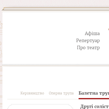
Афіша
Репертуар
Про театр
Балетна тру
Керівництво
Оперна трупа
Другі соліс