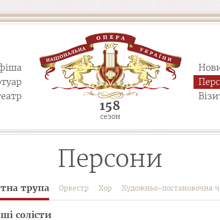
фіша
Нов
ртуар
Пер
театр
Візи
158
сезон
Персони
етна трупа
Оркестр
Хор
Художньо-постановочна ч
ші солісти