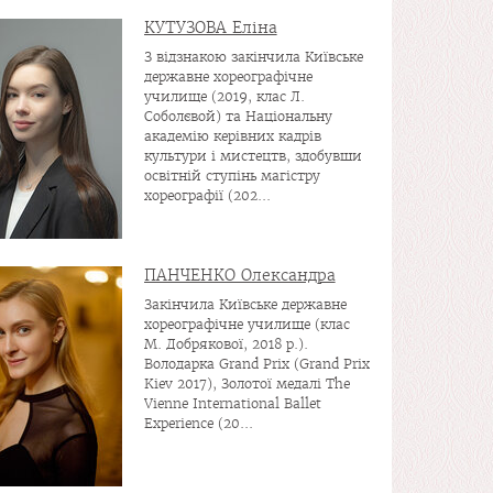
КУТУЗОВА Еліна
З відзнакою закінчила Київське
державне хореографічне
училище (2019, клас Л.
Соболєвой) та Національну
академію керівних кадрів
культури і мистецтв, здобувши
освітній ступінь магістру
хореографії (202...
ПАНЧЕНКО Олександра
Закінчила Київське державне
хореографічне училище (клас
М. Добрякової, 2018 р.).
Володарка Grand Prix (Grand Prix
Kiev 2017), Золотої медалі The
Vienne International Ballet
Experience (20...