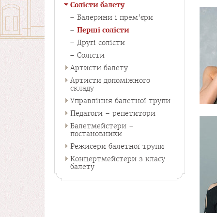
Солісти балету
Балерини і прем’єри
Перші солісти
Другі солісти
Солісти
Артисти балету
Артисти допоміжного
складу
Управління балетної трупи
Педагоги – репетитори
Балетмейстери –
постановники
Режисери балетної трупи
Концертмейстери з класу
балету