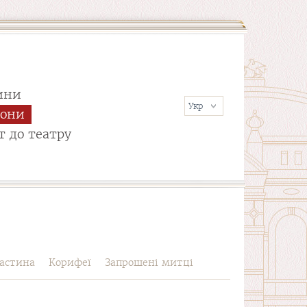
ини
сони
т до театру
астина
Корифеї
Запрошені митці