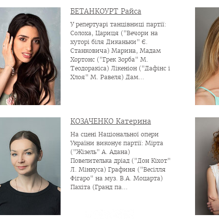
БЕТАНКОУРТ Райса
У репертуарі танцівниці партії:
Солоха, Цариця ("Вечори на
хуторі біля Диканьки" Є.
Станковича) Марина, Мадам
Хортонс ("Грек Зорба" М.
Теодоракіса) Лікеніон ("Дафінс і
Хлоя" М. Равеля) Дам...
КОЗАЧЕНКО Катерина
На сцені Національної опери
України виконує партії: Мірта
("Жізель" А. Адана)
Повелителька дріад ("Дон Кіхот"
Л. Мінкуса) Графиня ("Весілля
Фігаро" на муз. В.А. Моцарта)
Пахіта (Гранд па...