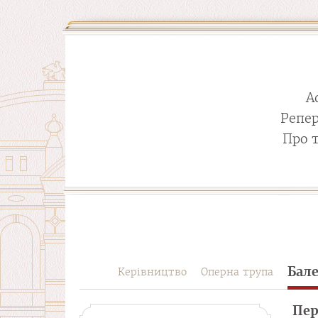
А
Репе
Про 
Бал
Керівництво
Оперна трупа
Пер