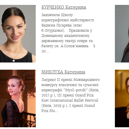
КУРЧЕНКО Катерина
Закінчила Школу
хореографічної майстерності
Вадима Пісарєва (клас
Є.Огурцової). Працювала у
Донецькому академічному
державному театрі опери та
балету ім. А.Солов'яненка. З
20...
МИКЛУХА Катерина
Лауреат ІI премії Міжнародного
конкурсу класичної та сучасної
хореографії "Mysl-potok" (Київ,
2017 р.), III премії Grand Prix
Kiev International Ballet Festival
(Київ, 2019 р.), I премії Grand
Prix Mu...