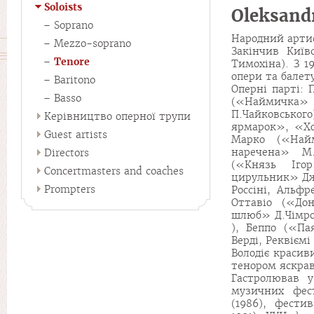
Soloists
Oleksan
Soprano
Народний артис
Mezzo-soprano
Закінчив Київ
Tenore
Тимохіна). З 1
опери та балет
Baritono
Оперні парті:
Basso
(«Наймичка» М
П.Чайковськог
Керівництво оперної трупи
ярмарок», «Хо
Guest artists
Марко («Найм
наречена» М.
Directors
(«Князь Ігор
Concertmasters and coaches
цирульник» Дж.
Prompters
Россіні, Альфр
Оттавіо («До
шлюб» Д.Чімро
), Беппо («Па
Верді, Реквієм
Володіє красив
тенором яскрав
Гастролював у
музичних фест
(1986), фести