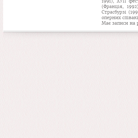
1991), ХУІІ фе
(Франція, 1992
Страсбурзі (19
оперних співакі
Має записи на 