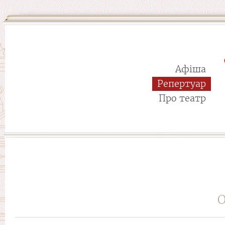
Афіша
Репертуар
Про театр
О