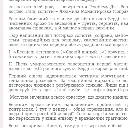
20 лютого 2026 року – повернення Реквієму Дж. Вер
Богдан Пліш, солісти – Людмила Монастирська (сопран
Реквієм близький за стилем до пізніх опер Верді, н
численних аріозо та ансамблів – дуетів, терцетів, к
акомпанує співакам, а й малює яскраві картини.
Твір написаний для чотирьох солістів (сопрано, мецо-
семи, традиційних для реквієму, самостійних частин
один за одним без перерви або ж розділяються корот
I. «Requiem aeternam» («Спокій вічний...») звучить 
б тяжкими втрати і вели­ким горе – життя неспинне.
II. Після умиротвореного завершення першої части
входять до «Страшного суду», Верді створює ряд гли
Перший епізод відкривається чотирма могутніми у
геніальним розмахом. За емо­ційною виразністю во
нескореної людини з розбурханою стихією. Лише під к
двох труб, їм вторять інші труби. Це –«фанфари Стр
Могутнє звучання всього оркестру, що досягло найвищ
Великим драматичним наповненням пройнятий тре
контрастах. І тут у центрі – образ страждання, але н
щодалі пристраснішій мелодії. Сольна партія мецо-с
що переходить у кінці епізоду у вражаючий трагічною
Верді розкриває ліричну тему у четвертому епізоді 