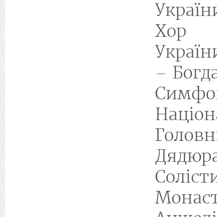
Україн
Хор 
Україн
– Богд
Симф
Націо
Голов
Дядюра
Cол
Монас