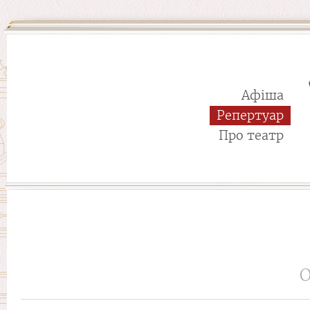
Афіша
Репертуар
Про театр
О