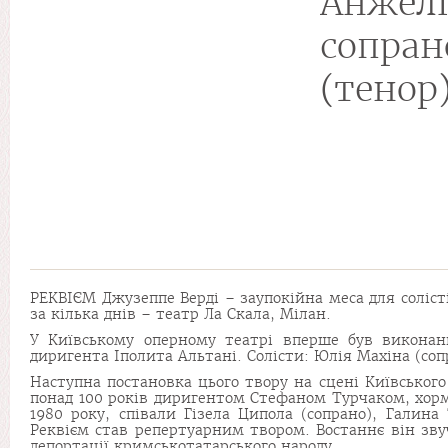
Анже
сопра
(тенор)
РЕКВІЄМ Джузеппе Верді – заупокійна меса для соліст
за кілька днів – театр Ла Скала, Мілан.
У Київському оперному театрі вперше був виконан
диригента Іполита Альтані. Солісти: Юлія Махіна (соп
Наступна постановка цього твору на сцені Київського
понад 100 років диригентом Стефаном Турчаком, хорм
1980 року, співали Гізела Ципола (сопрано), Галина 
Реквієм став репертуарним твором. Востаннє він звуч
депортації кримськотатарського народу.