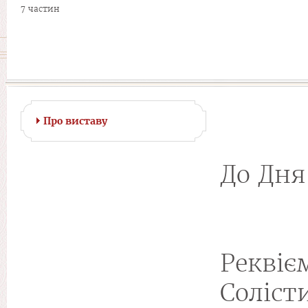
7 частин
Про виставу
До Дня
Реквіє
Соліс