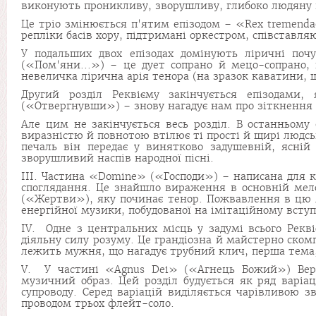
виконують проникли­ву, зворушливу, глибоко людяну 
Це тріо змінюється п'ятим епізодом – «Rex tremenda
репліки басів хору, під­тримані оркестром, співставл
У подальших двох епізодах домінують ліричні почу
(«Пом'яни...») – це дует сопрано й мецо-сопрано
невеличка лірична арія тенора (на зразок каватини,
Другий розділ Реквієму закінчується епізодами, 
(«Отвергнувши») – знову нага­дує нам про зіткнення
Але цим не закінчується весь розділ. В останньому
виразністю й повнотою втілює ті прості й щирі людсь
печаль він передає у винятково задушевній, яс­ній 
зворушливий наспів народної пісні.
III. Частина «Domine» («Господи») – написана для кв
споглядання. Це знайшло вираження в основній мелод
(«Жертви»), яку починає тенор. Пожвавлення в цю 
енергійної музики, побудованої на імітаційному вступі
IV. Одне з центральних місць у задумі всього Рекв
діяльну силу розуму. Це гран­діозна й майстерно скомп
лежить мужня, що нагадує трубний клич, перша те­ма,
V. У частині «Agnus Dei» («Агнець Божий») Вер
музичний образ. Цей розділ будується як ряд варіац
супроводу. Серед варіацій виділяється чарівливою з
проводом трьох флейт-соло.