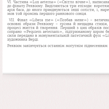
VI. Частина «Lux aeterna» («Світло вічне»), написана
до фіналу Реквієму. Виділяються три епізоди: коротк
арія баса, до якого приєднуються інші солісти, і, на
мов той промінь першого ранкового сонця.
VII. Фінал «Libera me» («Позбав мене») – велична 
основні образи Реквієму – грі­зна й нещадна стихі
процесі життя й творення. Перший з цих образів пост
сопрано «Pequiem aeternam», підтриманому хором бе
сили передано в монументальній пате­тичній фузі «L
художника Верді.
Реквієм закінчується останнім могутнім піднесенням з