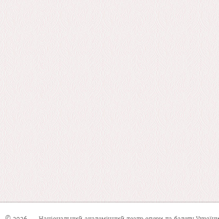
© 2026 — Національний академічний театр опери та балету України 