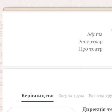
Афіша
Репертуар
Про театр
Керівництво
Оперна трупа
Балетна тру
Дирекція т