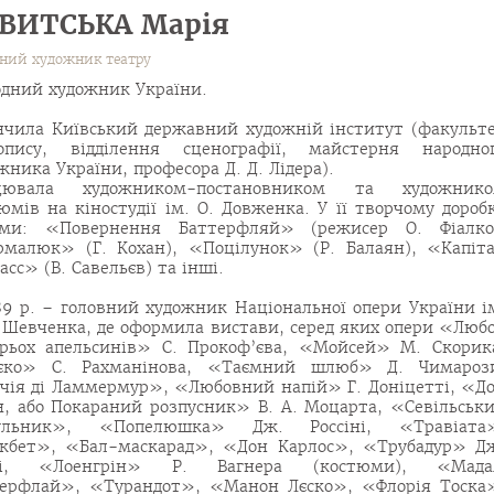
ВИТСЬКА Марія
вний художник театру
дний художник України.
нчила Київський державний художній інститут (факульт
опису, відділення сценографії, майстерня народно
жника України, професора Д. Д. Лідера).
цювала художником-постановником та художник
юмів на кіностудії ім. О. Довженка. У її творчому дороб
ьми: «Повернення Баттерфляй» (режисер О. Фіалко
малюк» (Г. Кохан), «Поцілунок» (Р. Балаян), «Капіт
асс» (В. Савельєв) та інші.
89 р. – головний художник Національної опери України і
. Шевченка, де оформила вистави, серед яких опери «Люб
рьох апельсинів» С. Прокоф’єва, «Мойсей» М. Скорик
єко» С. Рахманінова, «Таємний шлюб» Д. Чимароз
ія ді Ламмермур», «Любовний напій» Г. Доніцетті, «Д
, або Покараний розпусник» В. А. Моцарта, «Севільськ
ульник», «Попелюшка» Дж. Россіні, «Травіата
кбет», «Бал-маскарад», «Дон Карлос», «Трубадур» Д
ді, «Лоенгрін» Р. Вагнера (костюми), «Мад
ерфлай», «Турандот», «Манон Лєско», «Флорія Тоска