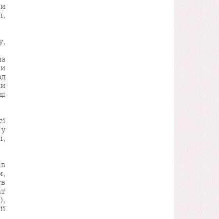
ри
ї,
у,
на
ли
ад
ки
ді
еї
 у
і,
ів
и,
тв
ат
),
ії