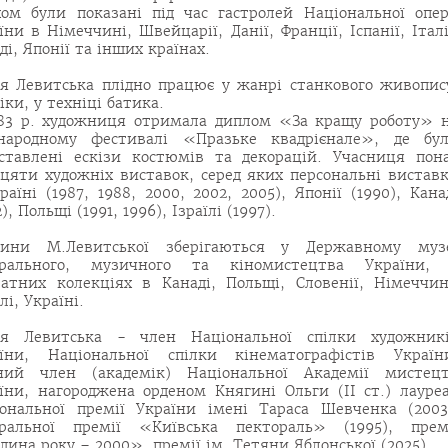
хом були показані під час гастролей Національної опе
їни в Німеччині, Швейцарії, Данії, Франції, Іспанії, Італі
ді, Японії та інших країнах.
я Левитська плідно працює у жанрі станкового живопис
іки, у техніці батика.
83 р. художниця отримала диплом «За кращу роботу» 
народному фестивалі «Празьке квадрієнале», де бу
ставлені ескізи костюмів та декорацій. Учасниця пон
цяти художніх виставок, серед яких персональні вистав
раїні (1987, 1988, 2000, 2002, 2005), Японії (1990), Кана
), Польщі (1991, 1996), Ізраїлі (1997).
тини М.Левитської зберігаються у Державному муз
трального, музичного та кіномистецтва України,
атних колекціях в Канаді, Польщі, Словенії, Німеччин
лі, Україні.
ія Левитська - член Національної спілки художник
їни, Національної спілки кінематографістів Україн
сний член (академік) Національної Академії мистец
їни, нагороджена орденом Княгині Ольги (II ст.) лауре
ональної премії України імені Тараса Шевченка (2003
тральної премії «Київська пектораль» (1995), прем
ина року – 2000», премії ім. Тетяни Яблонської (2025).