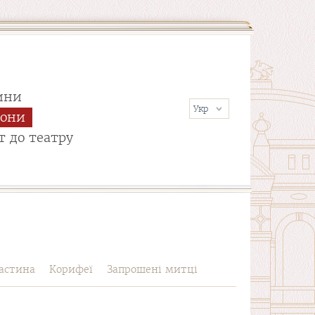
ини
сони
т до театру
астина
Корифеї
Запрошені митці