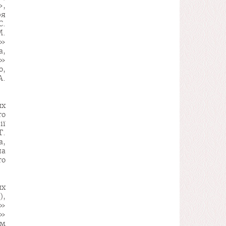
»,
ря
С.
М.
я»
а,
и»
о,
А.
их
го
ії
Г.
а,
ла
го
их
),
н»
а»
им