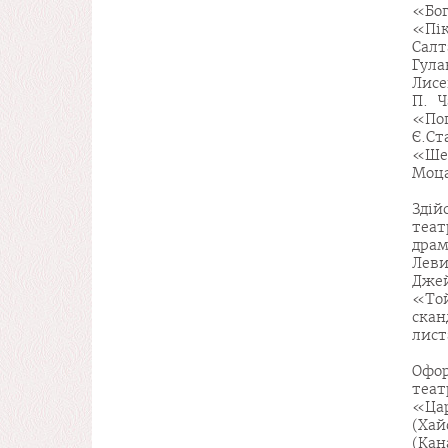
«Бог
«Пік
Салт
Гул
Лисе
П. Ч
«Поп
Є.Ст
«Шех
Моца
Зді
теат
драм
Леви
Дже
«То
скан
лист
Офор
теа
«Цар
(Ха
(Ка