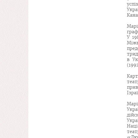
успі
Укра
Кана
Марі
граф
У 19
Між
пред
трид
в Ук
(1992
Кар
теа
прив
Ізраї
Мар
Укра
дій
Укра
Наці
теа
«Люд