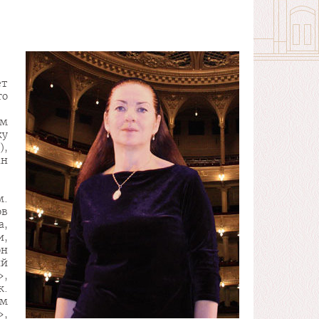
ет
го
ом
ку
),
ан
м.
ов
а,
и,
он
ий
»,
ж.
ам
»,