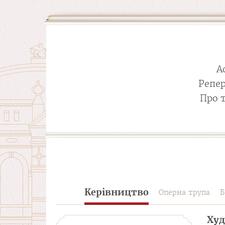
А
Репе
Про 
Керівництво
Оперна трупа
Б
Худ