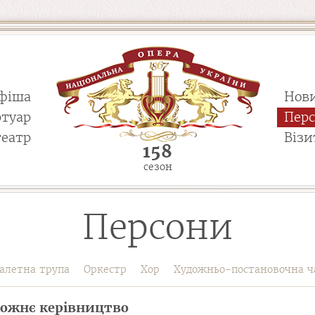
фіша
Нов
ртуар
Пер
театр
Візи
158
сезон
Персони
алетна трупа
Оркестр
Хор
Художньо-постановочна ч
ожнє керівництво