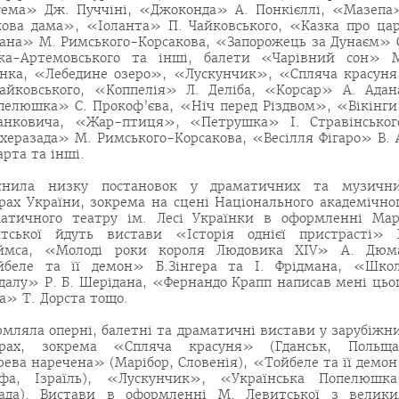
ема» Дж. Пуччіні, «Джоконда» А. Понкієллі, «Мазепа
ова дама», «Іоланта» П. Чайковського, «Казка про ца
ана» М. Римського-Корсакова, «Запорожець за Дунаєм» 
ака-Артемовського та інші, балети «Чарівний сон» 
нка, «Лебедине озеро», «Лускунчик», «Спляча красун
айковського, «Коппелія» Л. Деліба, «Корсар» А. Адан
елюшка» С. Прокоф’єва, «Ніч перед Різдвом», «Вікінг
анковича, «Жар-птиця», «Петрушка» І. Стравінськог
еразада» М. Римського-Корсакова, «Весілля Фігаро» В. 
рта та інші.
йснила низку постановок у драматичних та музичн
рах України, зокрема на сцені Національного академічно
атичного театру ім. Лесі Українки в оформленні Мар
тської йдуть вистави «Історія однієї пристрасті» 
ймса, «Молоді роки короля Людовика ХІV» А. Дюм
йбеле та її демон» Б.Зінгера та І. Фрідмана, «Шко
далу» Р. Б. Шерідана, «Фернандо Крапп написав мені цьо
а» Т. Дорста тощо.
мляла оперні, балетні та драматичні вистави у зарубіжн
трах, зокрема «Спляча красуня» (Гданськ, Польща
ева наречена» (Марібор, Словенія), «Тойбеле та її демо
йфа, Ізраїль), «Лускунчик», «Українська Попелюшк
нада). Вистави в оформленні М. Левитської з велик