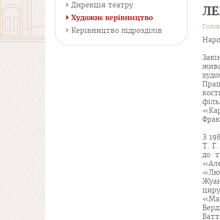
Дирекція театру
ЛЕ
Художнє керівництво
Голо
Керівництво підрозділів
Наро
Закі
жив
худо
Пра
кост
філ
«Кар
Фрак
З 19
Т. Г
до т
«Ал
«Люч
Жуан
цир
«Ма
Вер
Батт