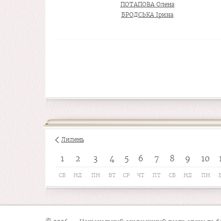
ПОТАПОВА Олена
БРОДСЬКА Ірина
Липень
1
2
3
4
5
6
7
8
9
10
СБ
НД
ПН
ВТ
СР
ЧТ
ПТ
СБ
НД
ПН