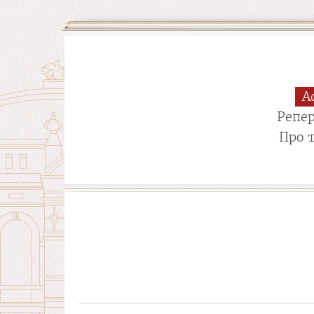
А
Репе
Про 