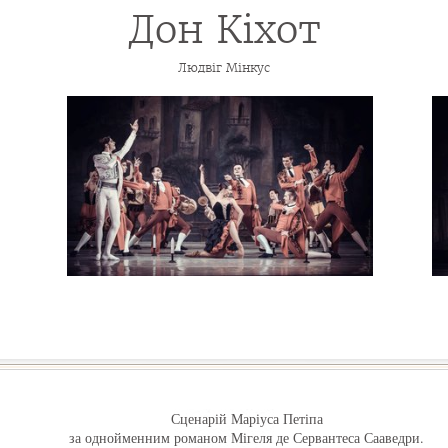
Дон Кіхот
Людвіг Мінкус
Сценарій Маріуса Петіпа
за однойменним романом Мігеля де Сервантеса Сааведри.