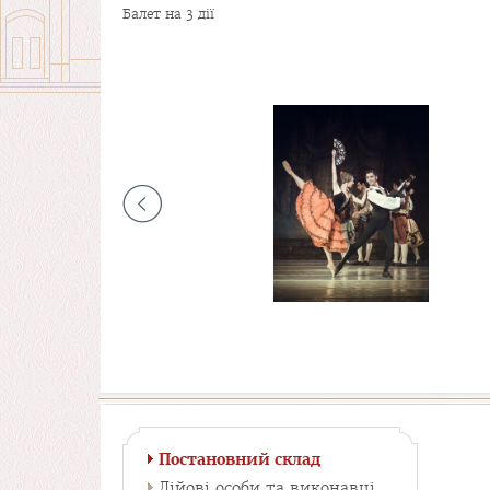
Балет на 3 дії
Постановний склад
Дійові особи та виконавці