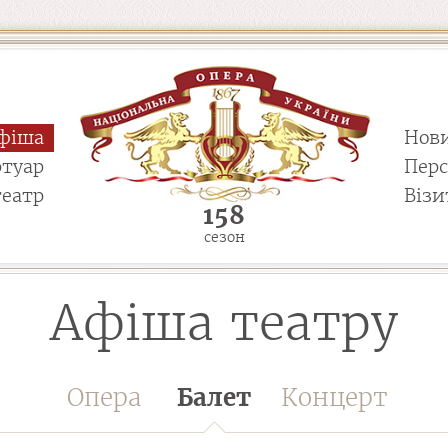
фіша
Нов
ртуар
Пер
театр
Візи
158
сезон
Афіша театру
Опера
Балет
Концерт