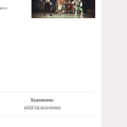
кого.
Художник:
АРЕФ’ЄВ Володимир