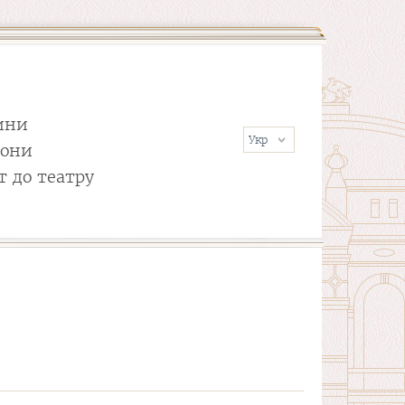
ини
сони
т до театру