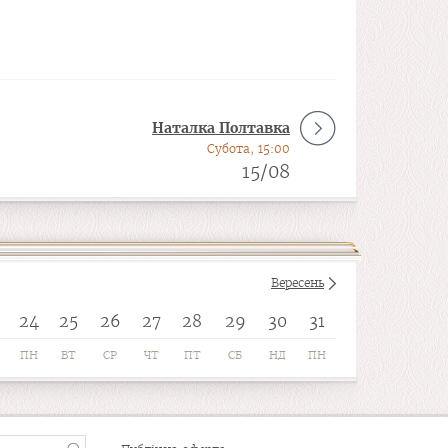
Наталка Полтавка
Субота, 15:00
15/08
Вересень
24
25
26
27
28
29
30
31
ПН
ВТ
СР
ЧТ
ПТ
СБ
НД
ПН