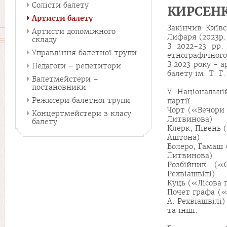
Солісти балету
КИРСЕНК
Артисти балету
Закінчив Київ
Артисти допоміжного
Лифаря (2023р.,
складу
З 2022-23 рр.
Управління балетної трупи
етнографічног
З 2023 року - 
Педагоги – репетитори
балету ім. Т. Г
Балетмейстери –
постановники
У Національні
Режисери балетної трупи
партії:
Чорт («Вечори 
Концертмейстери з класу
Литвинова)
балету
Клерк, Півень (
Аштона)
Болеро, Гамаш (
Литвинова)
Розбійник («
Рехвіашвілі)
Куць («Лісова п
Почет графа («
А. Рехвіашвілі)
та інші.