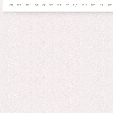
СБ
НД
ПН
ВТ
СР
ЧТ
ПТ
СБ
НД
ПН
ВТ
СР
ЧТ