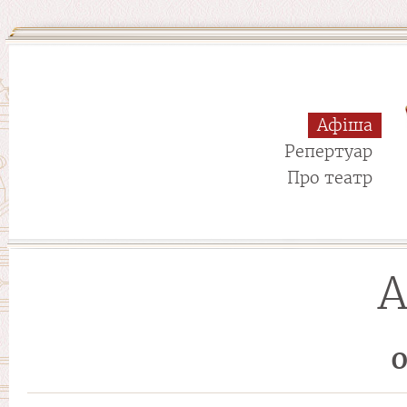
Афіша
Репертуар
Про театр
А
О