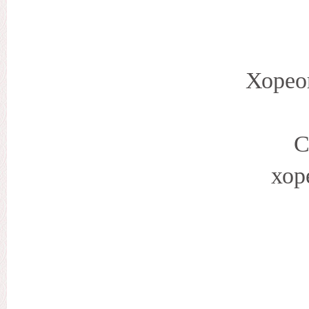
Хорео
С
хор