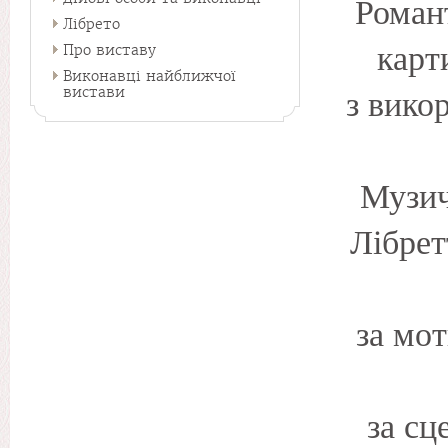
Романт
Лібрето
карт
Про виставу
Виконавці найближчої
з вико
вистави
Музичн
Лібрет
за мо
за с