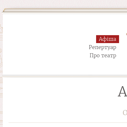
Афіша
Репертуар
Про театр
А
О