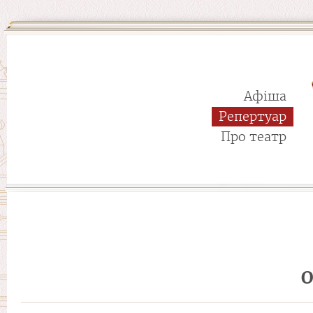
Афіша
Репертуар
Про театр
О