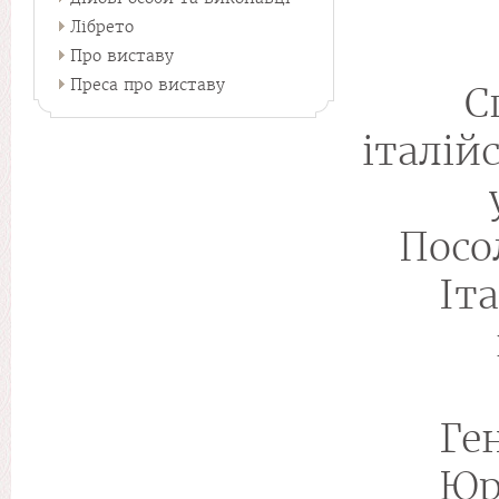
Лібрето
Про виставу
Преса про виставу
С
італій
Посо
Іт
Ге
Юр