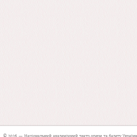
© 2026 — Національний академічний театр опери та балету України 