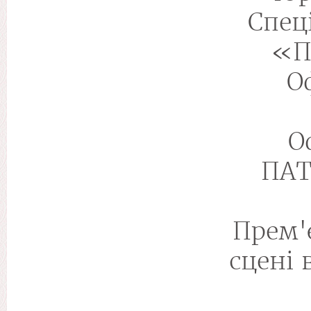
Спец
«П
О
О
ПАТ
Прем'
сцені 