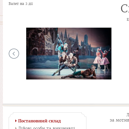
Балет на 2 дії
С
Е
Л
за мотив
Постановний склад
Дійові особи та виконавці