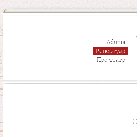
Афіша
Репертуар
Про театр
О