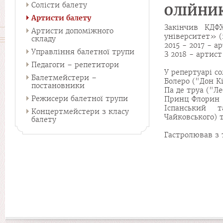
Солісти балету
ОЛІЙНИК
Артисти балету
Закінчив КДФ
Артисти допоміжного
університет» (2
складу
2015 - 2017 - 
Управління балетної трупи
З 2018 - артис
Педагоги – репетитори
У репертуарі со
Балетмейстери –
Болеро ("Дон К
постановники
Па де труа ("Л
Режисери балетної трупи
Принц Флорин (
Іспанський 
Концертмейстери з класу
Чайковського) т
балету
Гастролював з т