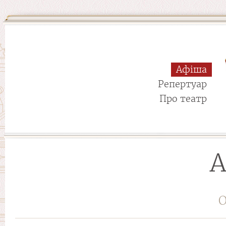
Афіша
Репертуар
Про театр
А
О