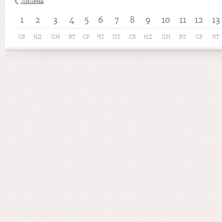
Липень
1
2
3
4
5
6
7
8
9
10
11
12
13
СБ
НД
ПН
ВТ
СР
ЧТ
ПТ
СБ
НД
ПН
ВТ
СР
ЧТ