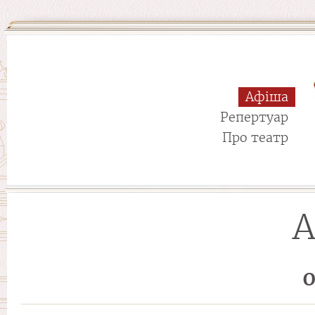
Афіша
Репертуар
Про театр
А
О