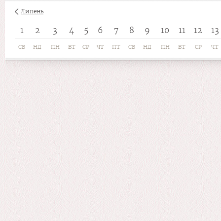
Липень
1
2
3
4
5
6
7
8
9
10
11
12
13
СБ
НД
ПН
ВТ
СР
ЧТ
ПТ
СБ
НД
ПН
ВТ
СР
ЧТ