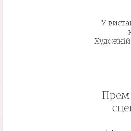
У виста
Художній
Прем'
сце