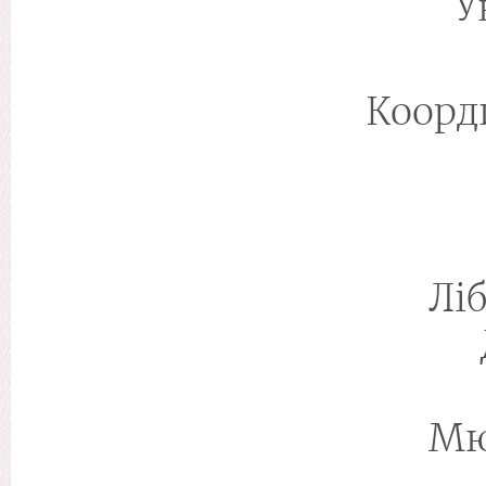
У
Коорд
Лі
Мю