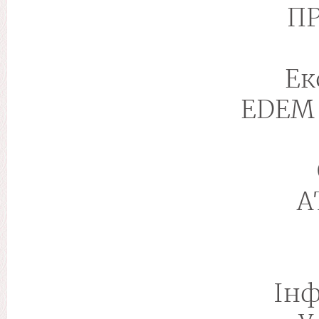
П
Ек
EDEM 
А
Інф