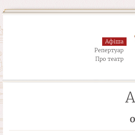
Афіша
Репертуар
Про театр
А
О