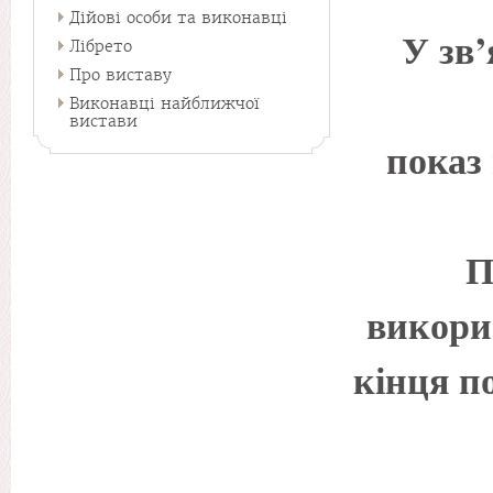
Дійові особи та виконавці
У зв’
Лібрето
Про виставу
Виконавці найближчої
вистави
показ
П
викори
кінця п