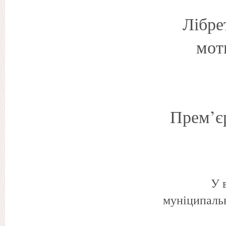
Лібре
мот
Прем’єр
У 
муніципальн