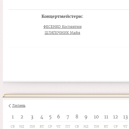
Концертмейстери:
ФЕСЕНКО Костянтин
ШЛЯПОЧНИК Майя
Липень
1
2
3
4
5
6
7
8
9
10
11
12
13
СБ
НД
ПН
ВТ
СР
ЧТ
ПТ
СБ
НД
ПН
ВТ
СР
ЧТ