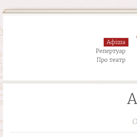
Афіша
Репертуар
Про театр
А
О