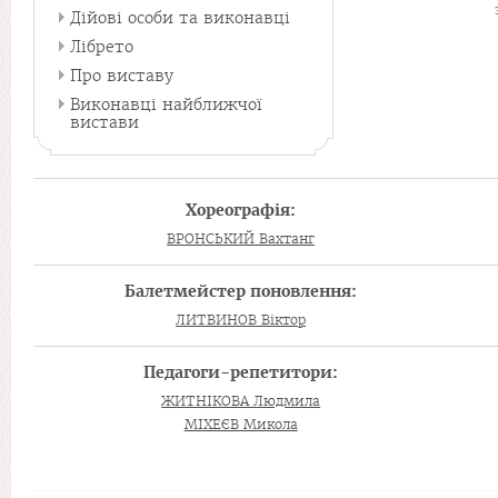
Дійові особи та виконавці
Лібрето
Про виставу
Виконавці найближчої
вистави
Хореографія:
ВРОНСЬКИЙ Вахтанг
Балетмейстер поновлення:
ЛИТВИНОВ Віктор
Педагоги-репетитори:
ЖИТНІКОВА Людмила
МІХЕЄВ Микола