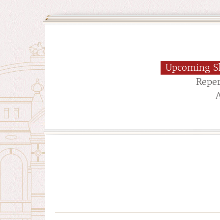
Upcoming S
Reper