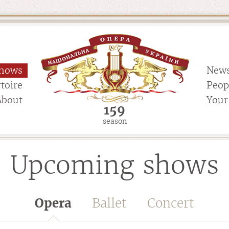
hows
New
toire
Peop
About
Your 
159
season
Upcoming shows
Opera
Ballet
Concert