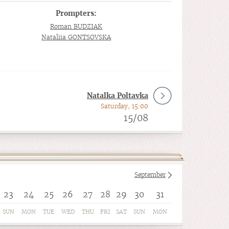
Prompters:
Roman BUDZIAK
Nataliia GONTSOVSKA
Natalka Poltavka
Saturday, 15:00
15/08
September
23
24
25
26
27
28
29
30
31
SUN
MON
TUE
WED
THU
FRI
SAT
SUN
MON