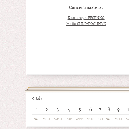
Concertmasters:
Kostiantyn FESENKO
Maiia SHLIAPOCHNYK
July
1
2
3
4
5
6
7
8
9
SAT
SUN
MON
TUE
WED
THU
FRI
SAT
SUN
M