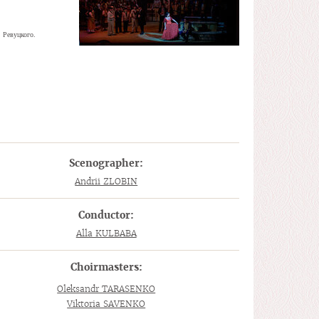
.
Ревуцкого.
Scenographer:
Andrii ZLOBIN
Conductor:
Alla KULBABA
Choirmasters:
Oleksandr TARASENKO
Viktoria SAVENKO