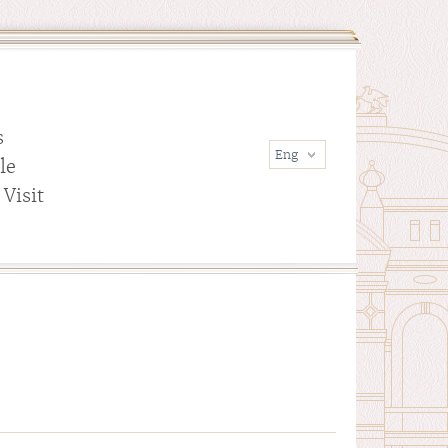
s
le
Visit