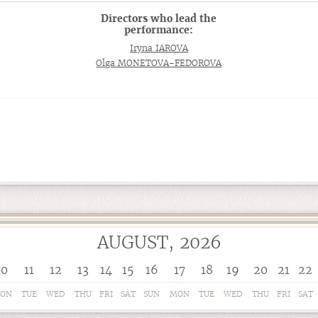
Directors who lead the
performance:
Iryna IAROVA
Olga MONETOVA-FEDOROVA
AUGUST, 2026
10
11
12
13
14
15
16
17
18
19
20
21
22
ON
TUE
WED
THU
FRI
SAT
SUN
MON
TUE
WED
THU
FRI
SAT