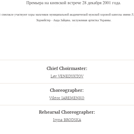
Премьера на киевской встрече 28 декабря 2001 года.
 спектакле участвуют хоры мальчиков муниципальной академической мужской хоровой капеллы имени Л
Хормейстер - Аида Зайцева, заслуженная артистка Украины.
Chief Choirmaster:
Lev VENEDYKTOV
Choreographer:
Viktor IAREMENKO
Rehearsal Choreographer:
Iryna BRODSKA