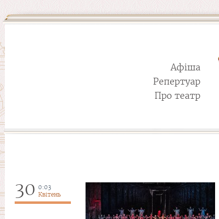
Афіша
Репертуар
Про театр
30
0:03
Квітень