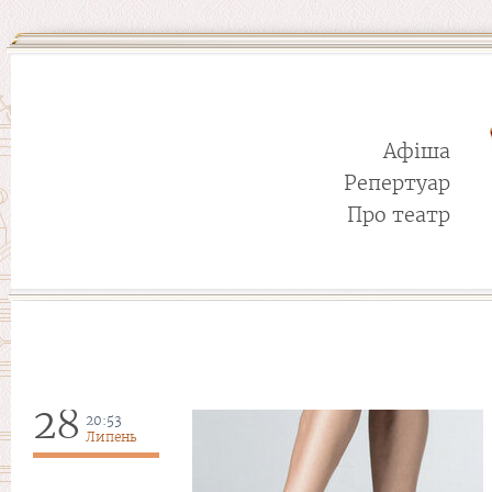
Афіша
Репертуар
Про театр
28
20:53
Липень