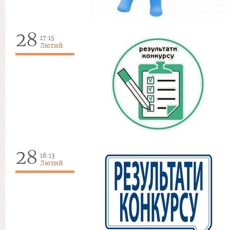
28
17:15
Лютий
28
16:13
Лютий