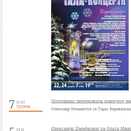
7
Оголошено переможців конкурсу на 
11:02
Грудень
Олександр Мельничук та Тарас Бережансь
5
Олександр Цимбалюк та Ольга Мики
13:11