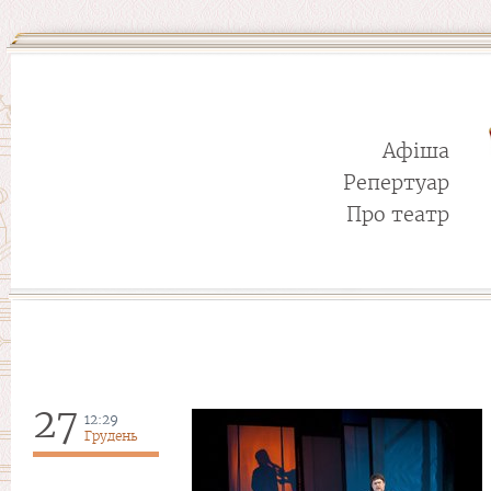
Афіша
Репертуар
Про театр
27
12:29
Грудень