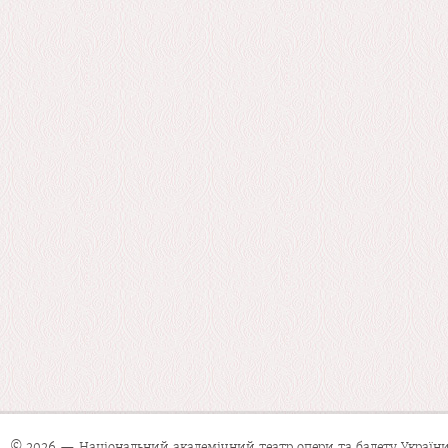
© 2026 — Національний академічний театр опери та балету України 