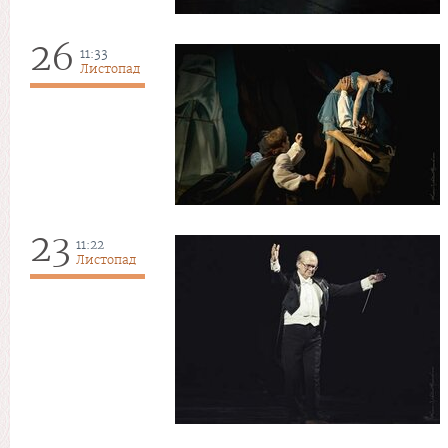
26
11:33
Листопад
23
11:22
Листопад