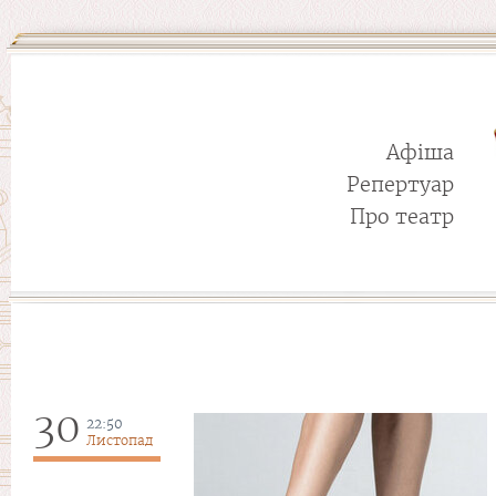
Афіша
Репертуар
Про театр
30
22:50
Листопад