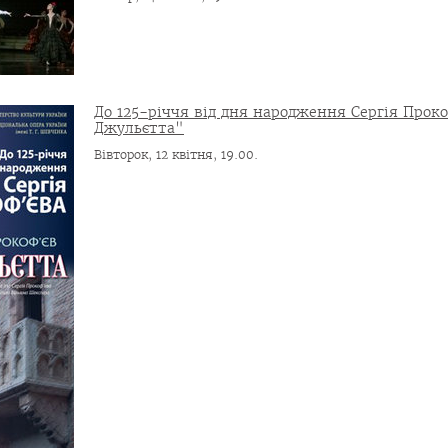
До 125-річчя від дня народження Сергія Проко
Джульєтта"
Вівторок, 12 квітня, 19.00.