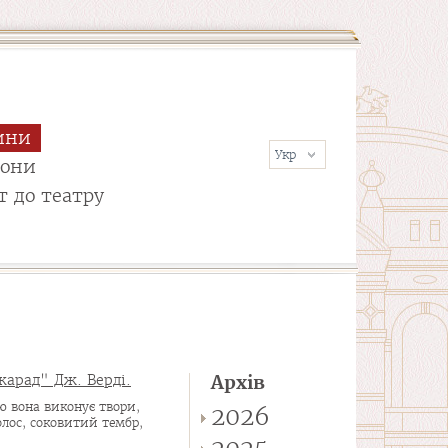
ини
сони
т до театру
карад" Дж. Верді.
Архів
тю вона виконує твори,
2026
олос, соковитий тембр,