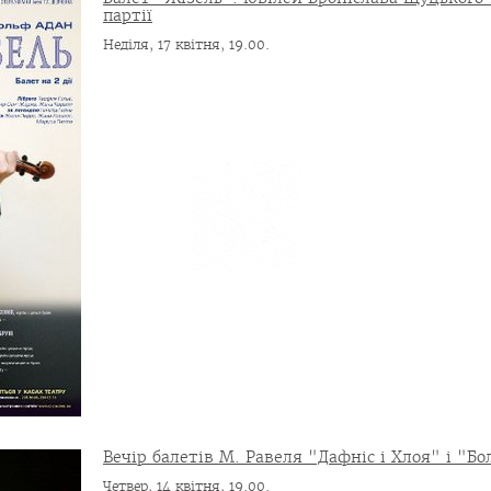
партії
Неділя, 17 квітня, 19.00.
Вечір балетів М. Равеля "Дафніс і Хлоя" і "Бо
Четвер, 14 квітня, 19.00.