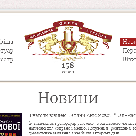
фіша
Нов
ртуар
Пер
театр
Візи
158
сезон
Новини
З нагоди ювілею Тетяни Анісімової: "Бал-мас
Їй підвладний репертуар усіх епох, з однаковою легкіс
написані для сопрано і меццо. Потужний, розкішний г
драматичне звучання і неабиякі акторські дані...