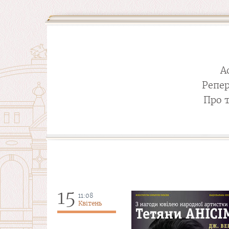
А
Репе
Про 
15
11:08
Квітень