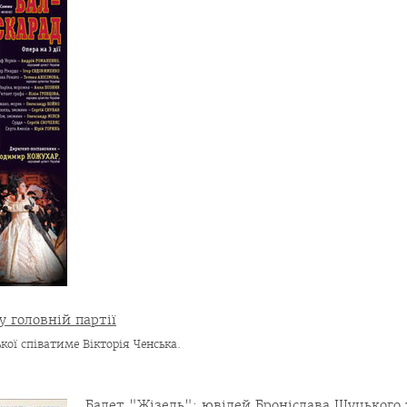
у головній партії
ої співатиме Вікторія Ченська.
Балет "Жізель": ювілей Броніслава Щуцького 