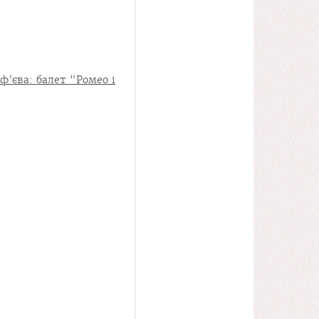
ф’єва: балет "Ромео і