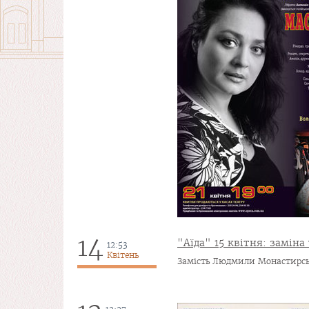
14
"Аїда" 15 квітня: заміна 
12:53
Квітень
Замість Людмили Монастирськ