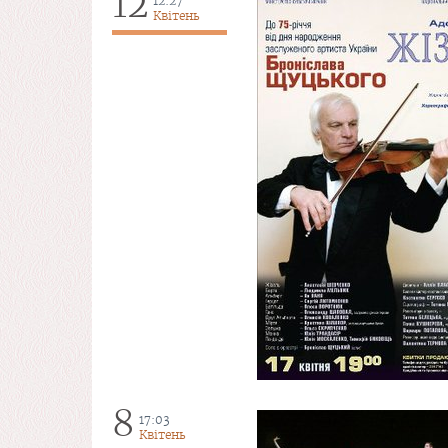
12
12:27
Квітень
8
17:03
Квітень